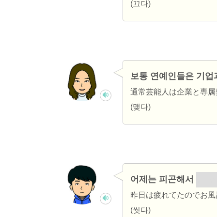
(끄다)
보통 연예인들은 기업
通常芸能人は企業と専属
(맺다)
어제는 피곤해서
안 
昨日は疲れてたのでお風
(씻다)