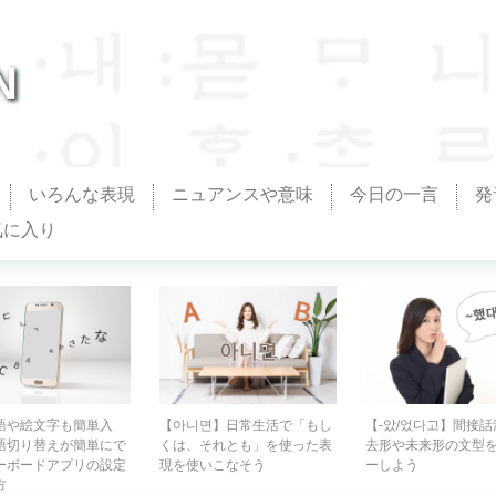
N
いろんな表現
ニュアンスや意味
今日の一言
発
気に入り
語や絵文字も簡単入
【아니면】日常生活で「もし
【-았/었다고】間接
語切り替えが簡単にで
くは、それとも」を使った表
去形や未来形の文型
ーボードアプリの設定
現を使いこなそう
ーしよう
方