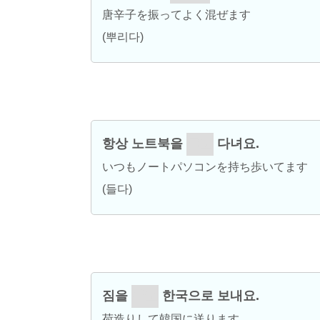
唐辛子を振ってよく混ぜます
(뿌리다)
항상 노트북을
들고
다녀요.
いつもノートパソコンを持ち歩いてます
(들다)
짐을
싸고
한국으로 보내요.
荷造りして韓国に送ります