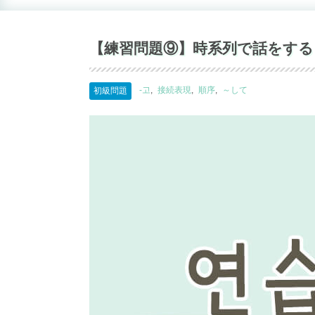
【練習問題⑨】時系列で話をす
-고
接続表現
順序
～して
初級問題