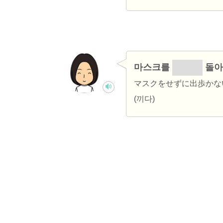
마스크를
안 끼고
돌아
マスクをせずに出歩かな
(끼다)