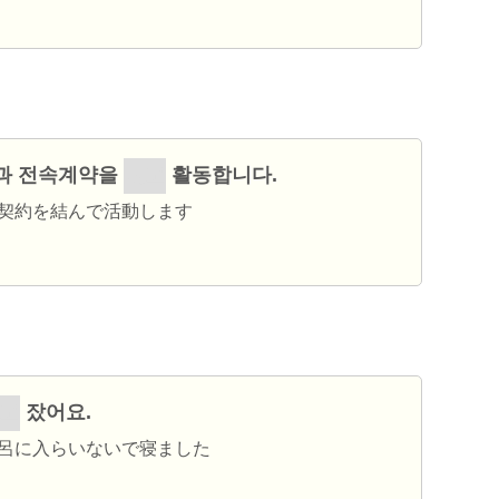
과 전속계약을
멎고
활동합니다.
契約を結んで活動します
씻고
잤어요.
呂に入らいないで寝ました