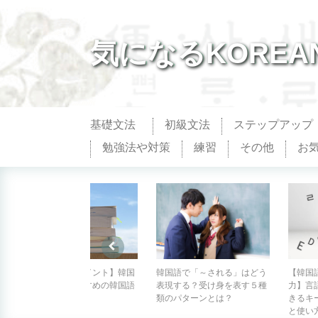
気になるKOREA
基礎文法
初級文法
ステップアップ
勉強法や対策
練習
その他
お
【辞書選びのポイント】韓国
韓国語で「～される」はどう
【韓国
語初心者におすすめの韓国語
表現する？受け身を表す５種
力】言
辞書はどれ？
類のパターンとは？
きるキ
と使い