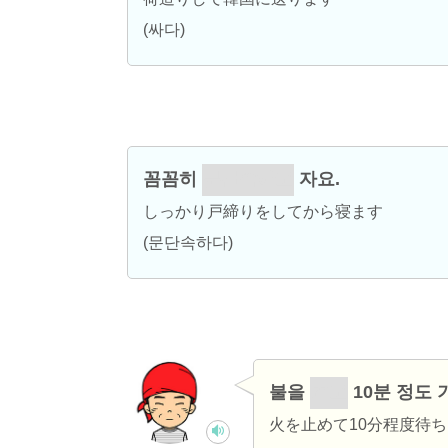
(싸다)
꼼꼼히
문단속하고
자요.
しっかり戸締りをしてから寝ます
(문단속하다)
불을
끄고
10분 정도 
火を止めて10分程度待