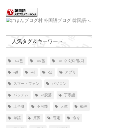
人気タグ＆キーワード
-ㄴ/은
-ㄹ/을
-ㄹ 수 있다/없다
-면
-시
-요
アプリ
スマートフォン
パソコン
パッチム
ㄹ脱落
丁寧語
上半身
不可能
人体
動詞
単語
原因
否定
命令