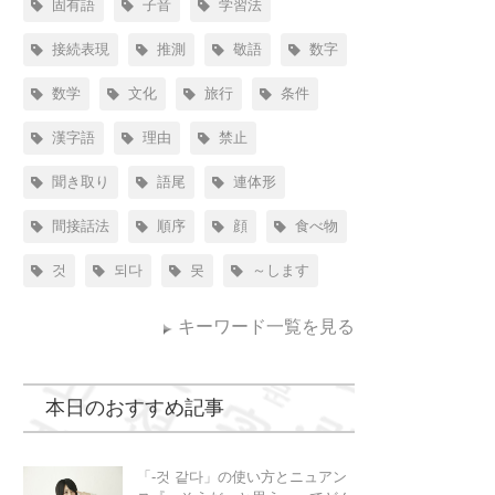
固有語
子音
学習法
接続表現
推測
敬語
数字
数学
文化
旅行
条件
漢字語
理由
禁止
聞き取り
語尾
連体形
間接話法
順序
顔
食べ物
것
되다
못
～します
キーワード一覧を見る
本日のおすすめ記事
「-것 같다」の使い方とニュアン