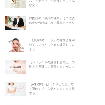
ス『～そうだ、と思う』ってどん
な文？
韓国語の『敬語の種類』は？敬語
の使い分けはこれで簡単すっきり
「頭や顔のパーツ」の韓国語を用
いてちょっとした文を練習してみ
よう
【ㅂパッチムの練習】唇の上下の
動きを意識して発音するのがコツ
【-것 같다】はっきりした言い方
を避けて『～な気がする』を表現
する