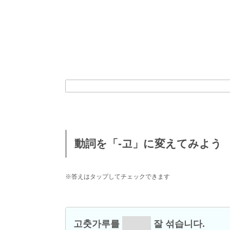
動詞を「-고」に変えてみよう
※答えはタップしてチェックできます
고춧가루를
뿌리고
잘 섞습니다.