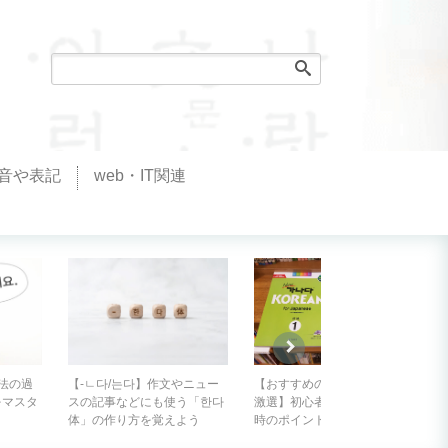
音や表記
web・IT関連
話法の過
【-ㄴ다/는다】作文やニュー
【おすすめの韓国語の教材を
をマスタ
スの記事などにも使う「한다
激選】初心者が教科書を選ぶ
体」の作り方を覚えよう
時のポイントは？