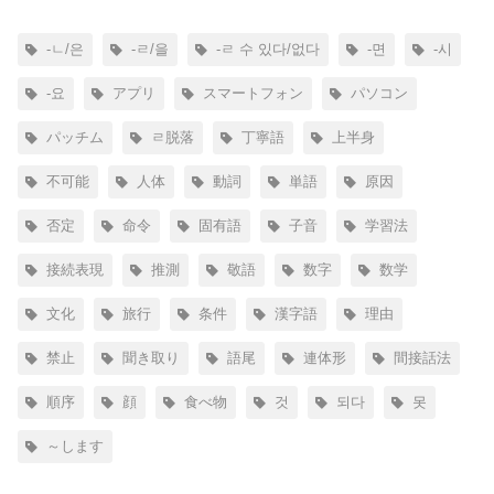
-ㄴ/은
-ㄹ/을
-ㄹ 수 있다/없다
-면
-시
-요
アプリ
スマートフォン
パソコン
パッチム
ㄹ脱落
丁寧語
上半身
不可能
人体
動詞
単語
原因
否定
命令
固有語
子音
学習法
接続表現
推測
敬語
数字
数学
文化
旅行
条件
漢字語
理由
禁止
聞き取り
語尾
連体形
間接話法
順序
顔
食べ物
것
되다
못
～します