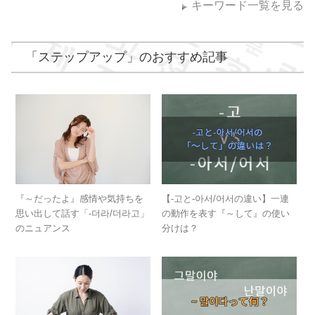
キーワード一覧を見る
「
ステップアップ
」のおすすめ記事
『～だったよ』感情や気持ちを
【-고と-아서/어서の違い】一連
思い出して話す「-더라/더라고」
の動作を表す『～して』の使い
のニュアンス
分けは？