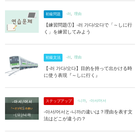
-러
理由
初級問題
【練習問題①】-러 가다/오다で「～しに行
く」を練習してみよう
-러
理由
初級文法
【-러 가다/오다】目的を持って出かける時
に使う表現『～しに行く』
-니까
-아서/어서
ステップアップ
-아서/어서と-니까の違いは？理由を表す文
法はどこが違うの？