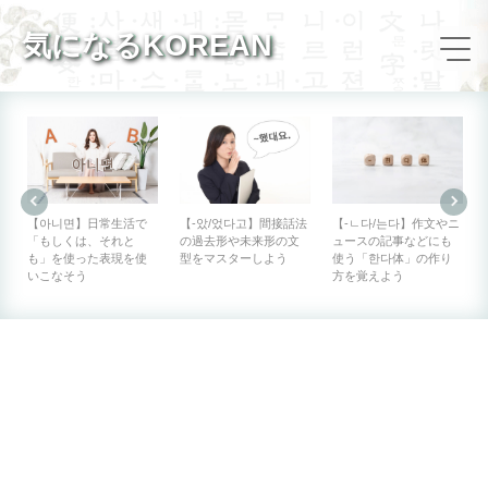
気になるKOREAN
【아니면】日常生活で
【-았/었다고】間接話法
【-ㄴ다/는다】作文やニ
「もしくは、それと
の過去形や未来形の文
ュースの記事などにも
も」を使った表現を使
型をマスターしよう
使う「한다体」の作り
いこなそう
方を覚えよう