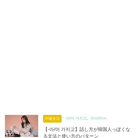
-아/어 가지고
-아서/어서
中級文法
【-아/어 가지고】話し方が韓国人っぽくな
る文法と使い方のパターン