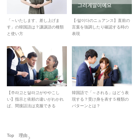
「～いたします、差し上げま
【-말이다のニュアンス】直前の
す」の韓国語は？謙譲語の種類
言葉を強調したり確認する時の
と使い方
表現
【주라고と달라고がややこし
韓国語で「～される」はどう表
い】指示と依頼の違いがわかれ
現する？受け身を表す５種類の
ば、間接話法は克服できる
パターンとは？
Top
理由