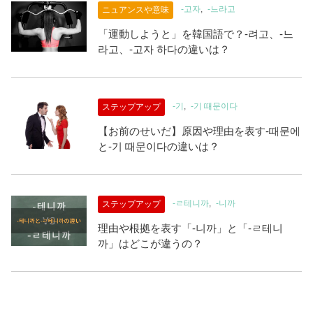
-고자
-느라고
ニュアンスや意味
「運動しようと」を韓国語で？-려고、-느
라고、-고자 하다の違いは？
-기
-기 때문이다
ステップアップ
【お前のせいだ】原因や理由を表す-때문에
と-기 때문이다の違いは？
-ㄹ테니까
-니까
ステップアップ
理由や根拠を表す「-니까」と「-ㄹ테니
까」はどこが違うの？