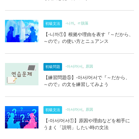
-니까
ㄹ脱落
初級文法
【-니까①】根拠や理由を表す『～だから、
～ので』の使い方とニュアンス
-아서/어서
原因
初級問題
【練習問題⑤】-아서/어서で『～だから、
～ので』の文を練習してみよう
-아서/어서
原因
初級文法
【-아서/어서①】原因や理由などを相手に
うまく「説明」したい時の文法