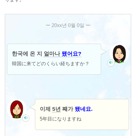
한국에 온 지
얼마나
됐어요?
韓国に来てどのくらい経ちますか？
이제
5년
째가
됐네요.
5年目になりますね