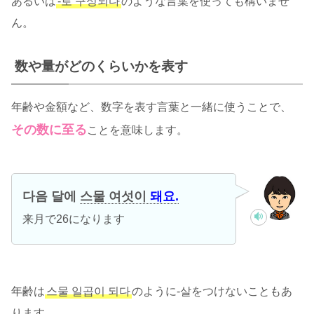
あるいは
-로 구성되다
のような言葉を使っても構いませ
ん。
数や量がどのくらいかを表す
年齢や金額など、数字を表す言葉と一緒に使うことで、
その数に至る
ことを意味します。
다음 달에
스물 여섯이
돼요.
来月で26になります
年齢は
스물 일곱이 되다
のように-살をつけないこともあ
ります。