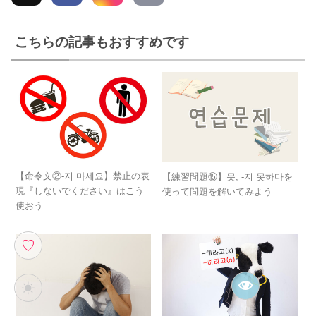
こちらの記事もおすすめです
【命令文②-지 마세요】禁止の表
【練習問題⑮】못, -지 못하다を
現『しないでください』はこう
使って問題を解いてみよう
使おう
♡