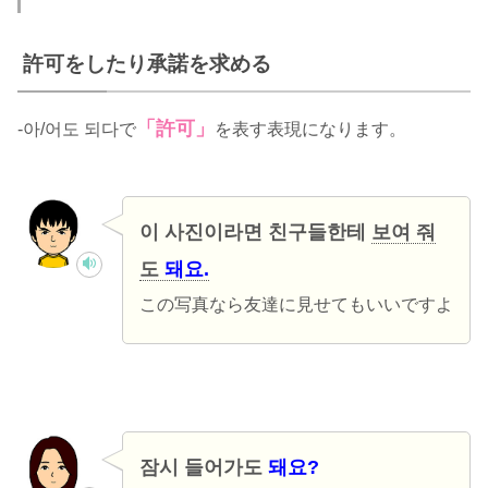
許可をしたり承諾を求める
「許可」
-아/어도 되다で
を表す表現になります。
이 사진이라면 친구들한테
보여 줘
도
돼요.
この写真なら友達に見せてもいいですよ
잠시 들어가도
돼요?