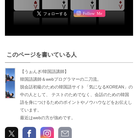
Follow Me
このページを書いている人
【うぉんぎ/韓国語講師】
う
韓国語講師＆webプログラマーの二刀流。
ぉ
脱会話初級のための韓国語サイト「気になるKOREAN」の
ん
中の人として、 テストのためでなく、会話のための韓国
ぎ
語を身につけるためのポイントやノウハウなどをお伝えし
ています。
最近はwebの方が強めです。