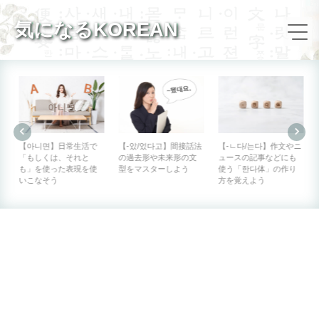
気になるKOREAN
【아니면】日常生活で
【-았/었다고】間接話法
【-ㄴ다/는다】作文やニ
「もしくは、それと
の過去形や未来形の文
ュースの記事などにも
も」を使った表現を使
型をマスターしよう
使う「한다体」の作り
いこなそう
方を覚えよう