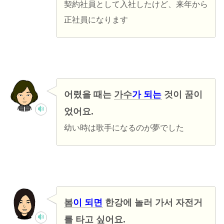
契約社員として入社したけど、来年から
正社員になります
어렸을 때는
가수
가 되는
것이 꿈이
었어요.
幼い時は歌手になるのが夢でした
봄
이 되면
한강에 놀러 가서 자전거
를 타고 싶어요.