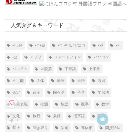
人気タグ＆キーワード
-ㄴ/은
-ㄹ/을
-ㄹ 수 있다/없다
-면
-시
-요
アプリ
スマートフォン
パソコン
パッチム
ㄹ脱落
丁寧語
上半身
不可能
人体
動詞
単語
原因
否定
命令
固有語
子音
学習法
♡
接続表現
推測
敬語
数字
数学
文化
旅行
条件
漢字語
理由
禁止
聞き取り
語尾
連体形
間接話法