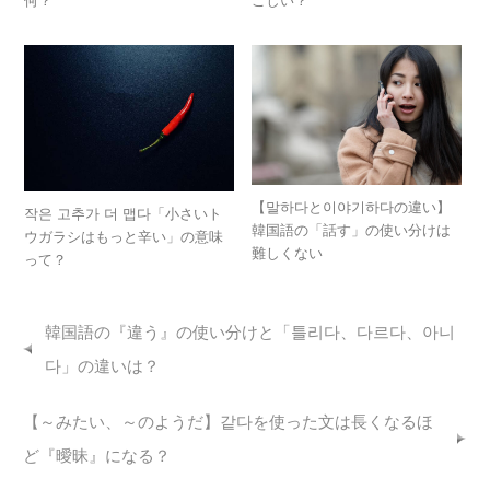
何？
こしい？
【말하다と이야기하다の違い】
작은 고추가 더 맵다「小さいト
韓国語の「話す」の使い分けは
ウガラシはもっと辛い」の意味
難しくない
って？
韓国語の『違う』の使い分けと「틀리다、다르다、아니
다」の違いは？
【～みたい、～のようだ】같다を使った文は長くなるほ
ど『曖昧』になる？