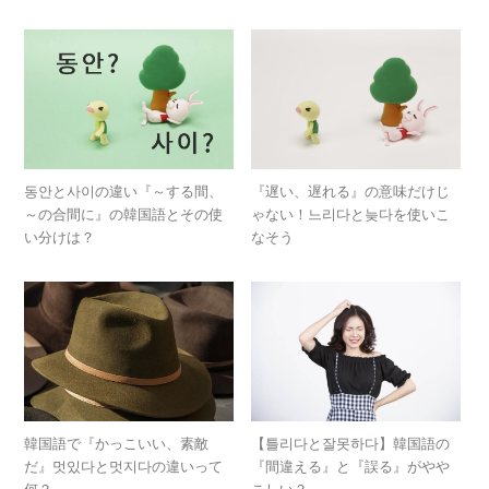
동안と사이の違い『～する間、
『遅い、遅れる』の意味だけじ
～の合間に』の韓国語とその使
ゃない！느리다と늦다を使いこ
い分けは？
なそう
韓国語で『かっこいい、素敵
【틀리다と잘못하다】韓国語の
だ』멋있다と멋지다の違いって
『間違える』と『誤る』がやや