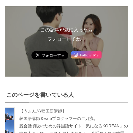
この記事が気に入ったら
フォローしてね！
Follow Me
このページを書いている人
【うぉんぎ/韓国語講師】
う
韓国語講師＆webプログラマーの二刀流。
ぉ
脱会話初級のための韓国語サイト「気になるKOREAN」の
ん