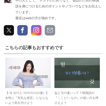
中の人として、 テストのためでなく、会話のための韓国
ぎ
語を身につけるためのポイントやノウハウなどをお伝えし
ています。
最近はwebの方が強めです。
こちらの記事もおすすめです
【-게 되다と-아/어지다の違い】
일と것の違いって？韓国語の
女性に『失礼な発言』にならな
『～こと/～もの』の使い方を押
いよう気を付けよう
さえよう