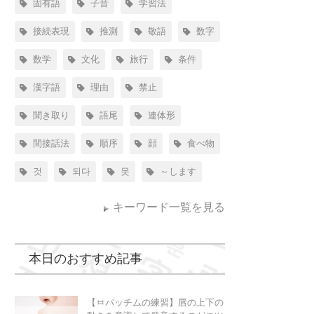
固有語
子音
学習法
接続表現
推測
敬語
数字
数学
文化
旅行
条件
漢字語
理由
禁止
聞き取り
語尾
連体形
間接話法
順序
顔
食べ物
것
되다
못
～します
キーワード一覧を見る
本日のおすすめ記事
【ㅂパッチムの練習】唇の上下の