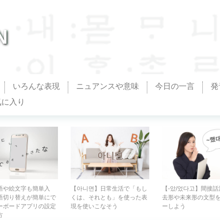
N
いろんな表現
ニュアンスや意味
今日の一言
発
気に入り
면】日常生活で「もし
【-았/었다고】間接話法の過
【-ㄴ다/는다】作文
それとも」を使った表
去形や未来形の文型をマスタ
スの記事などにも使
いこなそう
ーしよう
体」の作り方を覚え