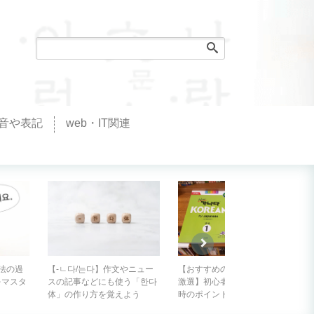
音や表記
web・IT関連
【-러 가다/오다】目的を持っ
やニュー
【おすすめの韓国語の教材を
て出かける時に使う表現『～
う「한다
激選】初心者が教科書を選ぶ
しに行く』
よう
時のポイントは？