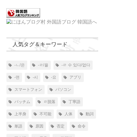
人気タグ＆キーワード
-ㄴ/은
-ㄹ/을
-ㄹ 수 있다/없다
-면
-시
-요
アプリ
スマートフォン
パソコン
パッチム
ㄹ脱落
丁寧語
上半身
不可能
人体
動詞
単語
原因
否定
命令