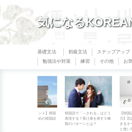
気になるKOREA
基礎文法
初級文法
ステップアップ
勉強法や対策
練習
その他
お
国
韓国語で「～される」はどう
【韓国語や絵文字も簡単入
【아니
語
表現する？受け身を表す５種
力】言語切り替えが簡単にで
くは、
類のパターンとは？
きるキーボードアプリの設定
現を使
と使い方