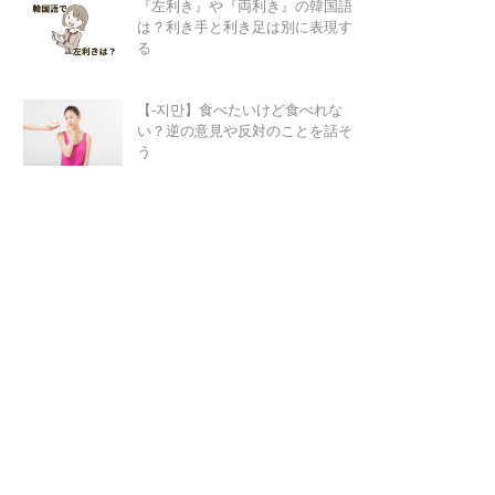
『左利き』や『両利き』の韓国語
は？利き手と利き足は別に表現す
る
【-지만】食べたいけど食べれな
い？逆の意見や反対のことを話そ
う