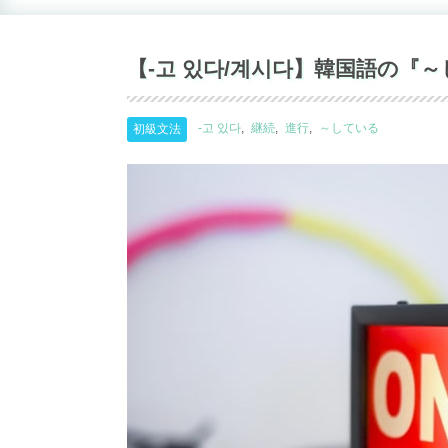
【-고 있다/계시다】韓国語の『
-고 있다
継続
進行
～している
初級文法