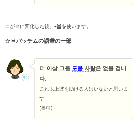
-을
ㄷがㄹに変化した後、
を使います。
ㅂパッチムの語彙の一部
더 이상 그를
도울
사람
은 없을 겁니
다.
これ以上彼を助ける人はいないと思いま
す
(돕다)