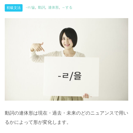
-ㄹ/을
動詞
連体形
～する
初級文法
動詞の連体形は現在・過去・未来のどのニュアンスで用い
るかによって形が変化します。