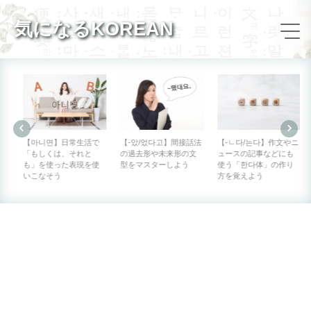
気になるKOREAN
【아니면】日常生活で
【-았/었다고】間接話法
【-ㄴ다/는다】作文やニ
「もしくは、それと
の過去形や未来形の文
ュースの記事などにも
も」を使った表現を使
型をマスターしよう
使う「한다体」の作り
いこなそう
方を覚えよう