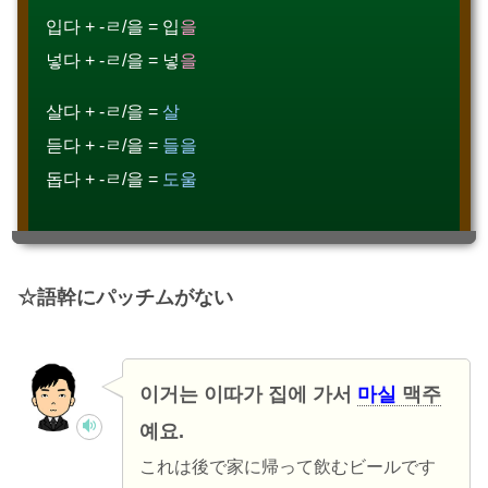
입다 + -ㄹ/을 = 입
을
넣다 + -ㄹ/을 = 넣
을
살다 + -ㄹ/을 =
살
듣다 + -ㄹ/을 =
들을
돕다 + -ㄹ/을 =
도울
語幹にパッチムがない
이거는 이따가 집에 가서
마실
맥주
예요.
これは後で家に帰って飲むビールです