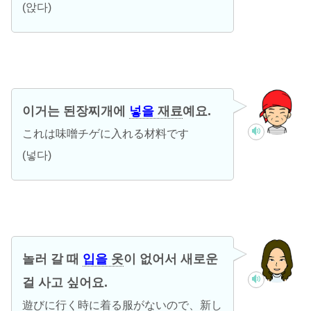
(앉다)
이거는 된장찌개에
넣을
재료
예요.
これは味噌チゲに入れる材料です
(넣다)
놀러 갈 때
입을
옷
이 없어서 새로운
걸 사고 싶어요.
遊びに行く時に着る服がないので、新し