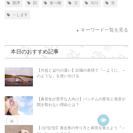
順序
顔
食べ物
것
되다
못
～します
キーワード一覧を見る
本日のおすすめ記事
【처럼と같이の違い】比喩の表現で『～ように、～
のような』を使い分ける
【鼻音化が苦手な人向け】パッチムの変化と発音が
♡
聞き取れない理由とは？
【-았/었/였】過去形の作り方と表現を覚えよう『～