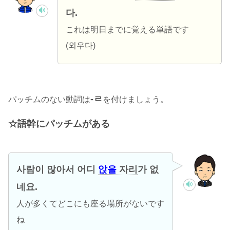
다.
これは明日までに覚える単語です
(외우다)
-ㄹ
パッチムのない動詞は
を付けましょう。
語幹にパッチムがある
사람이 많아서 어디
앉을
자리
가 없
네요.
人が多くてどこにも座る場所がないです
ね