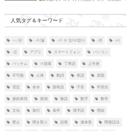
人気タグ＆キーワード
-ㄴ/은
-ㄹ/을
-ㄹ 수 있다/없다
-면
-시
-요
アプリ
スマートフォン
パソコン
パッチム
ㄹ脱落
丁寧語
上半身
不可能
人体
動詞
単語
原因
否定
命令
固有語
子音
学習法
接続表現
推測
敬語
数字
数学
文化
旅行
条件
漢字語
理由
禁止
聞き取り
語尾
連体形
間接話法