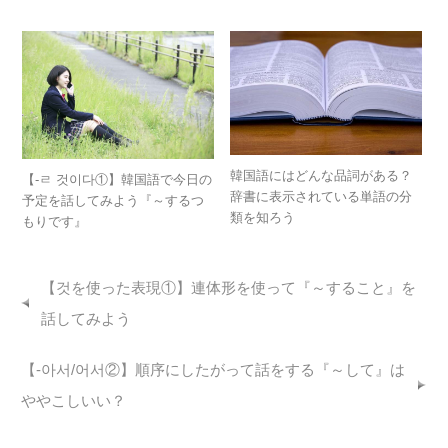
韓国語にはどんな品詞がある？
【-ㄹ 것이다①】韓国語で今日の
辞書に表示されている単語の分
予定を話してみよう『～するつ
類を知ろう
もりです』
【것を使った表現①】連体形を使って『～すること』を
話してみよう
【-아서/어서②】順序にしたがって話をする『～して』は
ややこしいい？