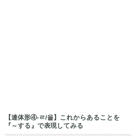
【連体形④-ㄹ/을】これからあることを
『～する』で表現してみる