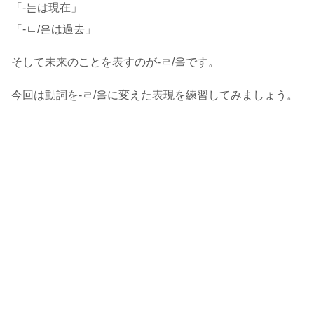
「-는は現在」
「-ㄴ/은は過去」
そして未来のことを表すのが-ㄹ/을です。
今回は動詞を-ㄹ/을に変えた表現を練習してみましょう。