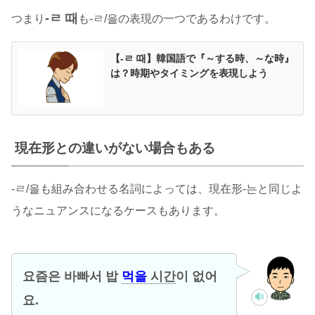
-ㄹ 때
つまり
も-ㄹ/을の表現の一つであるわけです。
【-ㄹ 때】韓国語で『～する時、～な時』
は？時期やタイミングを表現しよう
現在形との違いがない場合もある
-ㄹ/을も組み合わせる名詞によっては、現在形-는と同じよ
うなニュアンスになるケースもあります。
요즘은 바빠서 밥
먹을
시간
이 없어
요.