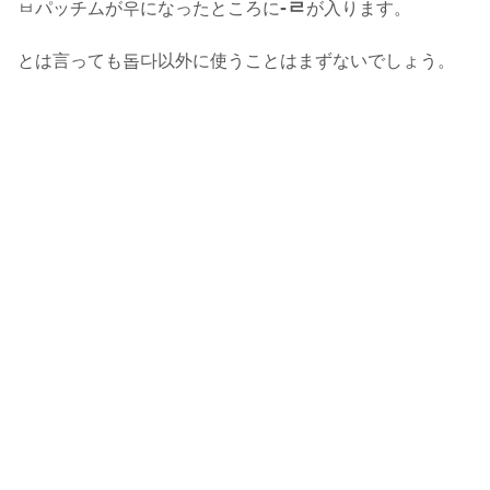
-ㄹ
ㅂパッチムが우になったところに
が入ります。
とは言っても돕다以外に使うことはまずないでしょう。