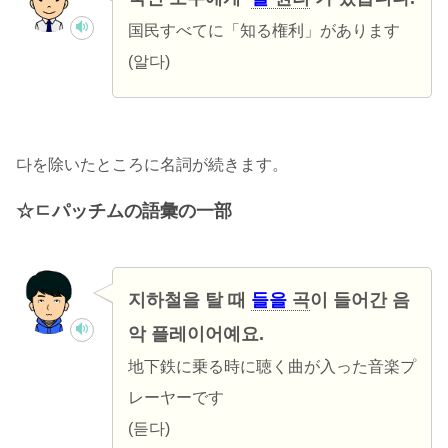
国民すべてに「知る権利」があります
(알다)
다を除いたところに名詞が続きます。
ㄷパッチムの語彙の一部
지하철을 탈 때
들을
곡
이 들어간 음
악 플레이어예요.
地下鉄に乗る時に聴く曲が入った音楽プ
レーヤーです
(듣다)