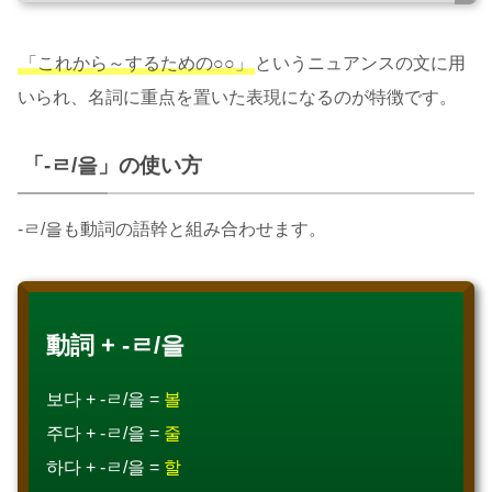
「これから～するための○○」
というニュアンスの文に用
いられ、名詞に重点を置いた表現になるのが特徴です。
「-ㄹ/을」の使い方
-ㄹ/을も動詞の語幹と組み合わせます。
動詞 + -ㄹ/을
보다 + -ㄹ/을 =
볼
주다 + -ㄹ/을 =
줄
하다 + -ㄹ/을 =
할