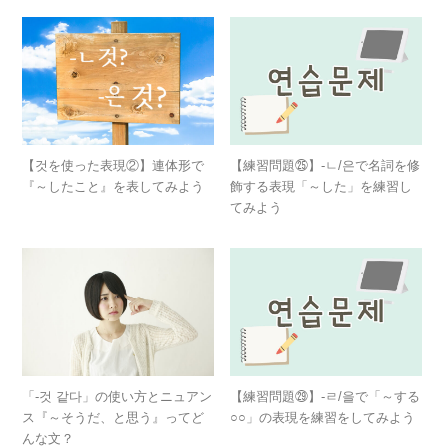
【것を使った表現②】連体形で
【練習問題㉕】-ㄴ/은で名詞を修
『～したこと』を表してみよう
飾する表現「～した」を練習し
てみよう
「-것 같다」の使い方とニュアン
【練習問題㉙】-ㄹ/을で「～する
ス『～そうだ、と思う』ってど
○○」の表現を練習をしてみよう
んな文？