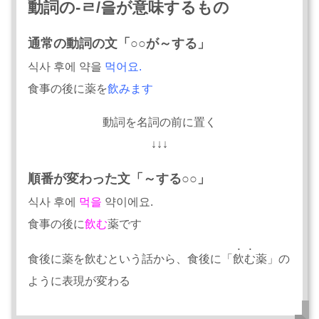
動詞の-ㄹ/을が意味するもの
通常の動詞の文「○○が～する」
식사 후에 약을
먹어요.
食事の後に薬を
飲みます
動詞を名詞の前に置く
↓↓↓
順番が変わった文「～する○○」
식사 후에
먹을
약이에요.
食事の後
に
飲む
薬です
食後に薬を飲むという話から、食後に「
飲む
薬」の
ように表現が変わる