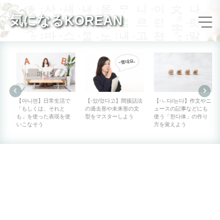
気になるKOREAN
【아니면】日常生活で
【-았/었다고】間接話法
【-ㄴ다/는다】作文やニ
「もしくは、それと
の過去形や未来形の文
ュースの記事などにも
も」を使った表現を使
型をマスターしよう
使う「한다体」の作り
いこなそう
方を覚えよう