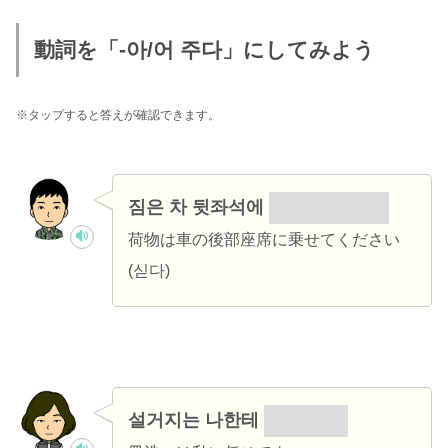
動詞を「-아/어 주다」にしてみよう
※タップすると答えが確認できます。
짐은 차 뒷좌석에
실어 주십시오.
荷物は車の後部座席に乗せてください
(싣다)
설거지는 나한테
맡겨 줘요.