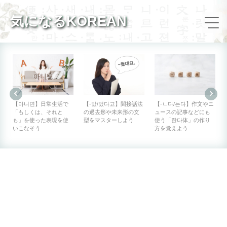
気になるKOREAN
【아니면】日常生活で
【-았/었다고】間接話法
【-ㄴ다/는다】作文やニ
「もしくは、それと
の過去形や未来形の文
ュースの記事などにも
も」を使った表現を使
型をマスターしよう
使う「한다体」の作り
いこなそう
方を覚えよう