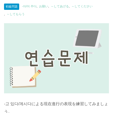
-아/어 주다
お願い
～してあげる
～してください
初級問題
～してもらう
-고 있다/계시다による現在進行の表現を練習してみましょ
う。