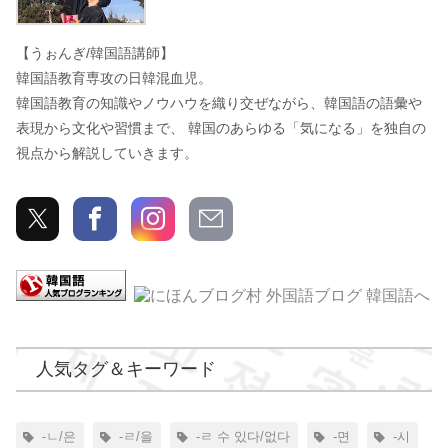
【うぉんぎ/韓国語講師】
韓国語教育専攻の日韓混血児。
韓国語教育の知識やノウハウを織り交ぜながら、韓国語の語彙や
表現から文化や習慣まで、 韓国のあらゆる「気になる」を独自の
視点から解説していきます。
人気タグ＆キーワード
-ㄴ/은
-ㄹ/을
-ㄹ 수 있다/없다
-면
-시