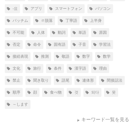
-요
アプリ
スマートフォン
パソコン
パッチム
ㄹ脱落
丁寧語
上半身
不可能
人体
動詞
単語
原因
否定
命令
固有語
子音
学習法
接続表現
推測
敬語
数字
数学
文化
旅行
条件
漢字語
理由
禁止
聞き取り
語尾
連体形
間接話法
順序
顔
食べ物
것
되다
못
～します
キーワード一覧を見る