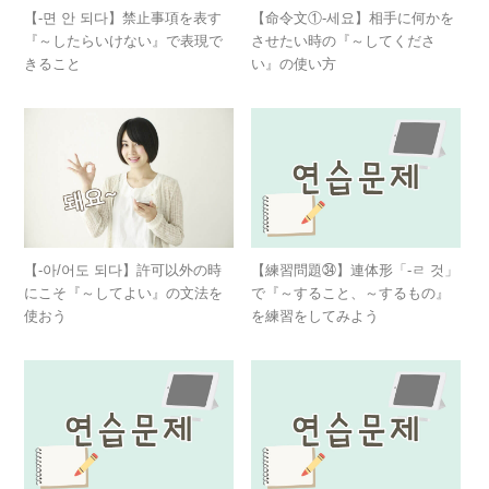
【-면 안 되다】禁止事項を表す
【命令文①-세요】相手に何かを
『～したらいけない』で表現で
させたい時の『～してくださ
きること
い』の使い方
【-아/어도 되다】許可以外の時
【練習問題㉞】連体形「-ㄹ 것」
にこそ『～してよい』の文法を
で『～すること、～するもの』
使おう
を練習をしてみよう