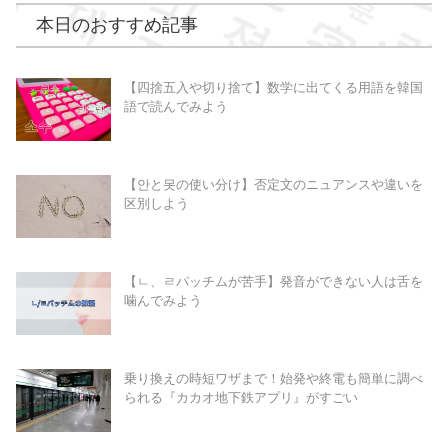
本日のおすすめ記事
【四捨五入や切り捨て】数学に出てくる用語を韓国
語で読んでみよう
【안と못の使い分け】否定文のニュアンスや違いを
区別しよう
【ㄴ、ㄹパッチムが苦手】発音ができない人は舌を
噛んでみよう
乗り換えの時短ワザまで！始発や終電も簡単に調べ
られる『カカオ地下鉄アプリ』がすごい