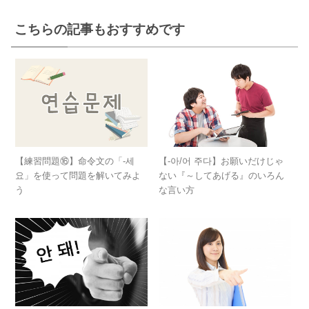
こちらの記事もおすすめです
【-아/어 주다】お願いだけじゃ
【練習問題⑯】命令文の「-세
ない『～してあげる』のいろん
요」を使って問題を解いてみよ
な言い方
う