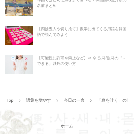
名前まとめ
【四捨五入や切り捨て】数学に出てくる用語を韓国
語で読んでみよう
【可能性に許可や禁止など】ㄹ 수 있다/없다の『～
できる』以外の使い方
Top
語彙を増やす
今日の一言
「息を吐く」の韓
ホーム