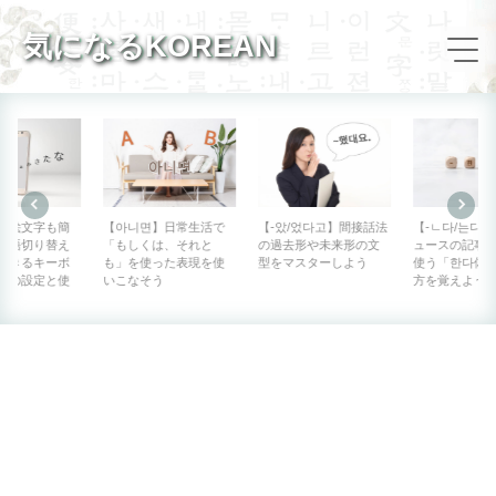
気になるKOREAN
【아니면】日常生活で
【-았/었다고】間接話法
【-ㄴ다/는다】作文やニ
「もしくは、それと
の過去形や未来形の文
ュースの記事などにも
も」を使った表現を使
型をマスターしよう
使う「한다体」の作り
いこなそう
方を覚えよう