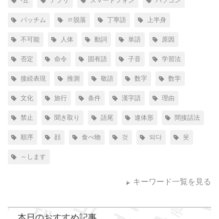
-요
アプリ
スマートフォン
パソコン
パッチム
ㄹ脱落
丁寧語
上半身
不可能
人体
動詞
単語
原因
否定
命令
固有語
子音
学習法
接続表現
推測
敬語
数字
数学
文化
旅行
条件
漢字語
理由
禁止
聞き取り
語尾
連体形
間接話法
順序
顔
食べ物
것
되다
못
～します
キーワード一覧を見る
本日のおすすめ記事