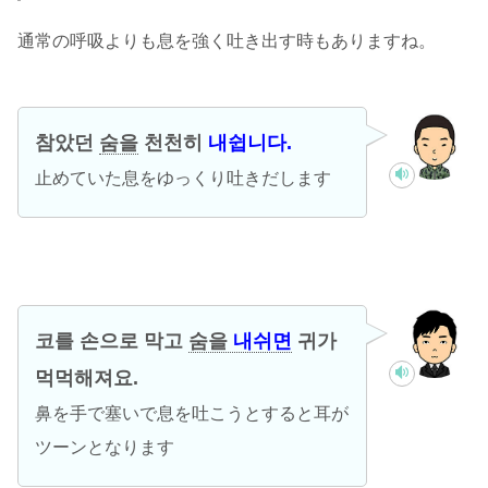
通常の呼吸よりも息を強く吐き出す時もありますね。
참았던
숨을
천천히
내쉽니다.
止めていた息をゆっくり吐きだします
코를 손으로 막고
숨을
내쉬면
귀가
먹먹해져요.
鼻を手で塞いで息を吐こうとすると耳が
ツーンとなります