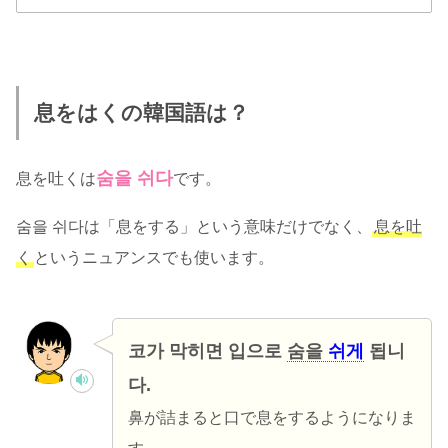
息をはくの韓国語は？
숨을 쉬다
息を吐くは
です。
숨을 쉬다は「息をする」という意味だけでなく、
息を吐
く
というニュアンスでも使います。
코가 막히면 입으로
숨을
쉬게
됩니
다.
鼻が詰まると口で息をするようになりま