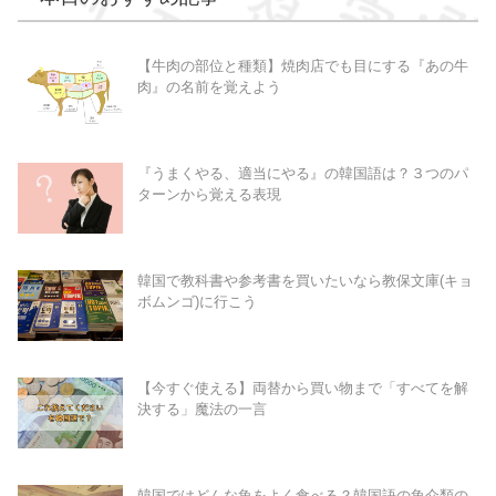
【牛肉の部位と種類】焼肉店でも目にする『あの牛
肉』の名前を覚えよう
『うまくやる、適当にやる』の韓国語は？３つのパ
ターンから覚える表現
韓国で教科書や参考書を買いたいなら教保文庫(キョ
ボムンゴ)に行こう
【今すぐ使える】両替から買い物まで「すべてを解
決する」魔法の一言
韓国ではどんな魚をよく食べる？韓国語の魚介類の