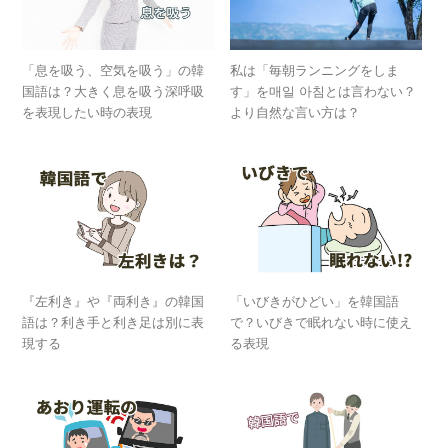
「息を吸う、空気を吸う」の韓
私は「毎朝ランニングをしま
国語は？大きく息を吸う深呼吸
す」を매일 아침とは言わない？
を表現したい時の表現
より自然な言い方は？
『左利き』や『両利き』の韓国
「いびきがひどい」を韓国語
語は？利き手と利き足は別に表
で？いびきで眠れない時に使え
現する
る表現