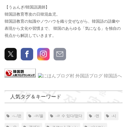
【うぉんぎ/韓国語講師】
韓国語教育専攻の日韓混血児。
韓国語教育の知識やノウハウを織り交ぜながら、韓国語の語彙や
表現から文化や習慣まで、 韓国のあらゆる「気になる」を独自の
視点から解説していきます。
人気タグ＆キーワード
-ㄴ/은
-ㄹ/을
-ㄹ 수 있다/없다
-면
-시