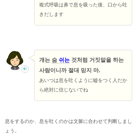
複式呼吸は鼻で息を吸った後、口から吐
きだします
걔는
숨
쉬는
것처럼 거짓말을 하는
사람이니까 절대 믿지 마.
あいつは息を吐くように嘘をつく人だか
ら絶対に信じないでね
息をするのか、息を吐くのかは文脈に合わせて判断しまし
ょう。