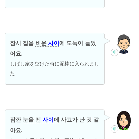
잠시 집을
비운
사이
에 도둑이 들었
어요.
しばし家を空けた時に泥棒に入られまし
た
잠깐
눈을 뗀
사이
에
사고가 난 것 같
아요.