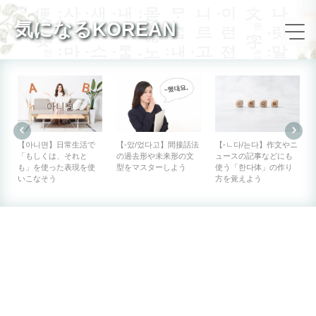
気になるKOREAN
【아니면】日常生活で
【-았/었다고】間接話法
【-ㄴ다/는다】作文やニ
「もしくは、それと
の過去形や未来形の文
ュースの記事などにも
も」を使った表現を使
型をマスターしよう
使う「한다体」の作り
いこなそう
方を覚えよう