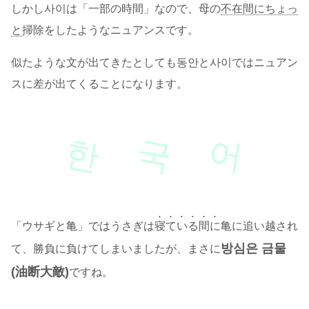
しかし사이は「一部の時間」なので、母の
不在間にちょっ
と
掃除をしたようなニュアンスです。
似たような文が出てきたとしても동안と사이ではニュアン
スに差が出てくることになります。
한
국
어
「ウサギと亀」ではうさぎは
寝ている間に
亀に追い越され
방심은 금물
て、勝負に負けてしまいましたが、まさに
(油断大敵)
ですね。