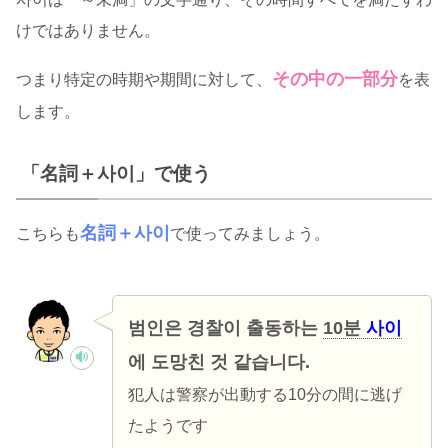
けではありません。
その中の一部分
つまり特定の時期や期間に対して、
を表
します。
「名詞＋사이」で使う
名詞＋사이
こちらも
で使ってみましょう。
범인은 경찰이 출동하는
10분
사이
에 도망친 것 같습니다.
犯人は警察が出動する10分の間に逃げ
たようです