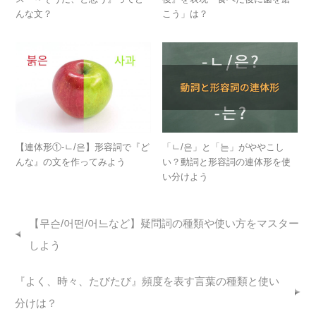
んな文？
こう」は？
【連体形①-ㄴ/은】形容詞で『ど
「ㄴ/은」と「는」がややこし
んな』の文を作ってみよう
い？動詞と形容詞の連体形を使
い分けよう
【무슨/어떤/어느など】疑問詞の種類や使い方をマスター
しよう
『よく、時々、たびたび』頻度を表す言葉の種類と使い
分けは？