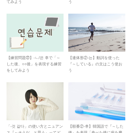
てみよう
う
【練習問題㉗】-ㄴ/은 후で「～
【連体形②-는】動詞を使った
した後、○○後」を表現する練習
『～している』の文はこう使お
をしてみよう
う
「-것 같다」の使い方とニュアン
【順番②-후】韓国語で『～した
ス『～そうだ、と思う』ってど
後』を表現「食べた後に歯を磨