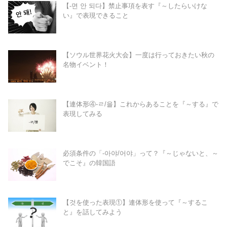
【-면 안 되다】禁止事項を表す『～したらいけな
い』で表現できること
【ソウル世界花火大会】一度は行っておきたい秋の
名物イベント！
【連体形④-ㄹ/을】これからあることを『～する』で
表現してみる
必須条件の「-아야/어야」って？『～じゃないと、～
でこそ』の韓国語
【것を使った表現①】連体形を使って『～するこ
と』を話してみよう