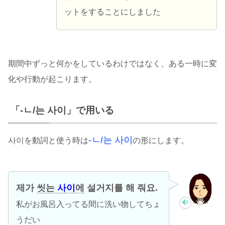
ットをすることにしました
期間中ずっと何かをしているわけではなく、ある一時に変
化や行動が起こります。
「-ㄴ/는 사이」で用いる
-ㄴ/는 사이
사이を動詞と使う時は
の形にします。
제가
씻는
사이
에
설거지를 해 줘요.
私がお風呂入ってる間に洗い物してちょ
うだい