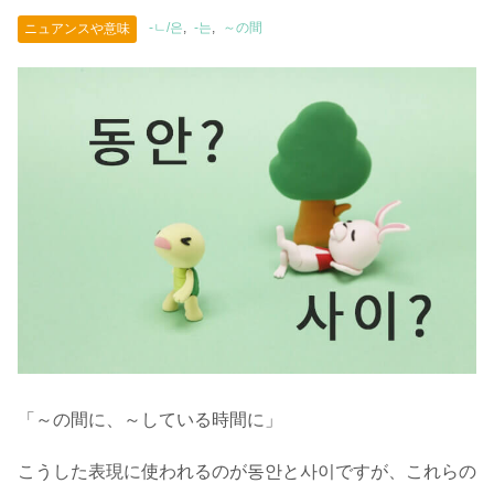
-ㄴ/은
-는
～の間
ニュアンスや意味
「～の間に、～している時間に」
こうした表現に使われるのが동안と사이ですが、これらの