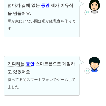
엄마가 집에
없는
동안
제가 이유식
을 만들어요.
母が家にいない間は私が離乳食を作りま
す
기다리는
동안
스마트폰으로 게임하
고 있었어요.
待ってる間スマートフォンでゲームして
ました