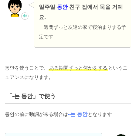
일주일
동안
친구 집에서 묵을 거예
요.
一週間ずっと友達の家で寝泊まりする予
定です
동안を使うことで、
ある期間ずっと何かをする
というニ
ュアンスになります。
「-는 동안」で使う
-는 동안
동안の前に動詞が来る場合は
となります