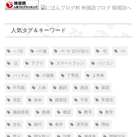
人気タグ＆キーワード
-ㄴ/은
-ㄹ/을
-ㄹ 수 있다/없다
-면
-시
-요
アプリ
スマートフォン
パソコン
パッチム
ㄹ脱落
丁寧語
上半身
不可能
人体
動詞
単語
原因
否定
命令
固有語
子音
学習法
接続表現
推測
敬語
数字
数学
文化
旅行
条件
漢字語
理由
禁止
聞き取り
語尾
連体形
間接話法