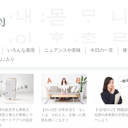
N
いろんな表現
ニュアンスや意味
今日の一言
発
気に入り
語や絵文字も簡単入
【아니면】日常生活で「もし
【-았/었다고】間接
語切り替えが簡単にで
くは、それとも」を使った表
去形や未来形の文型
ーボードアプリの設定
現を使いこなそう
ーしよう
方