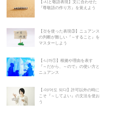
【-시と敬語表現】文に合わせた
『尊敬語の作り方』を覚えよう
【것を使った表現③】ニュアンス
の判断が難しい『～すること』を
マスターしよう
【-니까①】根拠や理由を表す
『～だから、～ので』の使い方と
ニュアンス
【-아/어도 되다】許可以外の時に
こそ『～してよい』の文法を使お
う