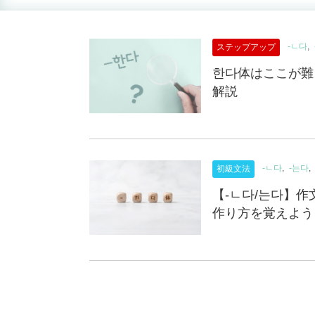
-ㄴ다
ステップアップ
한다体はここが難
解説
-ㄴ다
-는다
初級文法
【-ㄴ다/는다】
作り方を覚えよう