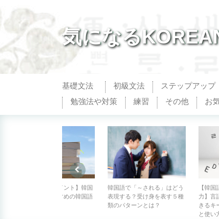
気になるKOREA
基礎文法
初級文法
ステップアップ
勉強法や対策
練習
その他
お
【辞書選びのポイント】韓国
韓国語で「～される」はどう
【韓国
語初心者におすすめの韓国語
表現する？受け身を表す５種
力】言
辞書はどれ？
類のパターンとは？
きるキ
と使い