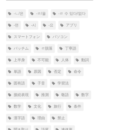
-ㄴ/은
-ㄹ/을
-ㄹ 수 있다/없다
-면
-시
-요
アプリ
スマートフォン
パソコン
パッチム
ㄹ脱落
丁寧語
上半身
不可能
人体
動詞
単語
原因
否定
命令
固有語
子音
学習法
接続表現
推測
敬語
数字
数学
文化
旅行
条件
漢字語
理由
禁止
聞き取り
語尾
連体形