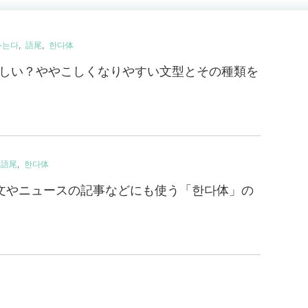
-는다
語尾
한다体
しい？ややこしくなりやすい文型とその種類を
語尾
한다体
作文やニュースの記事などにも使う「한다体」の