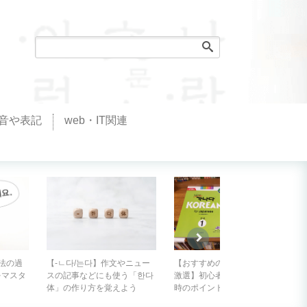
音や表記
web・IT関連
話法の過
【-ㄴ다/는다】作文やニュー
【おすすめの韓国語の教材を
をマスタ
スの記事などにも使う「한다
激選】初心者が教科書を選ぶ
体」の作り方を覚えよう
時のポイントは？