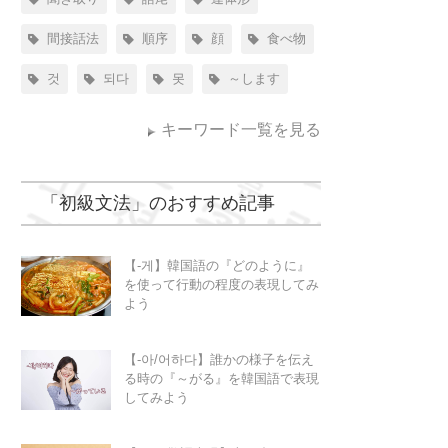
間接話法
順序
顔
食べ物
것
되다
못
～します
キーワード一覧を見る
「
初級文法
」のおすすめ記事
【-게】韓国語の『どのように』
を使って行動の程度の表現してみ
よう
【-아/어하다】誰かの様子を伝え
る時の『～がる』を韓国語で表現
してみよう