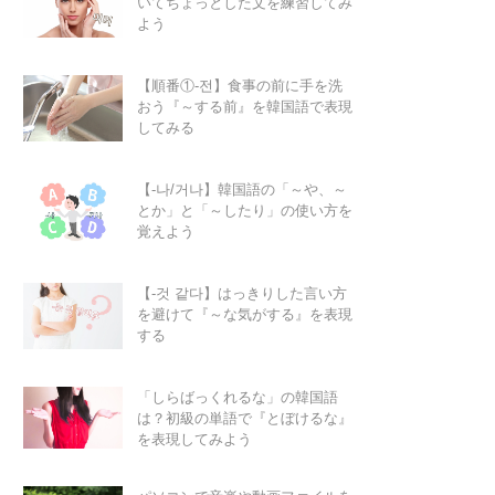
いてちょっとした文を練習してみ
よう
【順番①-전】食事の前に手を洗
おう『～する前』を韓国語で表現
してみる
【-나/거나】韓国語の「～や、～
とか」と「～したり」の使い方を
覚えよう
【-것 같다】はっきりした言い方
を避けて『～な気がする』を表現
する
「しらばっくれるな」の韓国語
は？初級の単語で『とぼけるな』
を表現してみよう