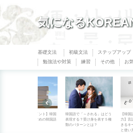
気になるKOREA
基礎文法
初級文法
ステップアップ
勉強法や対策
練習
その他
お
国
韓国語で「～される」はどう
【韓国語や絵文字も簡単入
【아니
語
表現する？受け身を表す５種
力】言語切り替えが簡単にで
くは、
類のパターンとは？
きるキーボードアプリの設定
現を使
と使い方