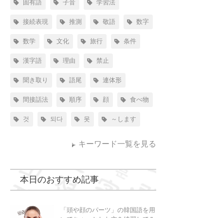
固有語
子音
学習法
接続表現
推測
敬語
数字
数学
文化
旅行
条件
漢字語
理由
禁止
聞き取り
語尾
連体形
間接話法
順序
顔
食べ物
것
되다
못
～します
キーワード一覧を見る
本日のおすすめ記事
「頭や顔のパーツ」の韓国語を用