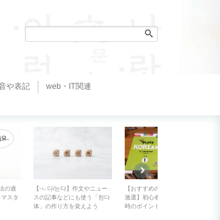
音や表記
web・IT関連
【-러 가다/오다】目的を持っ
やニュー
【おすすめの韓国語の教材を
て出かける時に使う表現『～
う「한다
激選】初心者が教科書を選ぶ
しに行く』
よう
時のポイントは？