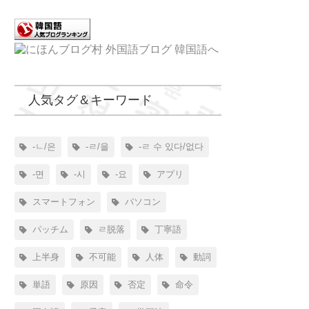
人気タグ＆キーワード
-ㄴ/은
-ㄹ/을
-ㄹ 수 있다/없다
-면
-시
-요
アプリ
スマートフォン
パソコン
パッチム
ㄹ脱落
丁寧語
上半身
不可能
人体
動詞
単語
原因
否定
命令