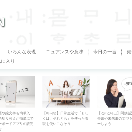
N
いろんな表現
ニュアンスや意味
今日の一言
発
気に入り
면】日常生活で「もし
【-았/었다고】間接話法の過
【-ㄴ다/는다】作文
それとも」を使った表
去形や未来形の文型をマスタ
スの記事などにも使
いこなそう
ーしよう
体」の作り方を覚え