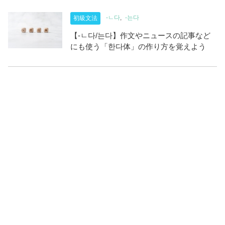
-ㄴ다
-는다
初級文法
【-ㄴ다/는다】作文やニュースの記事など
にも使う「한다体」の作り方を覚えよう