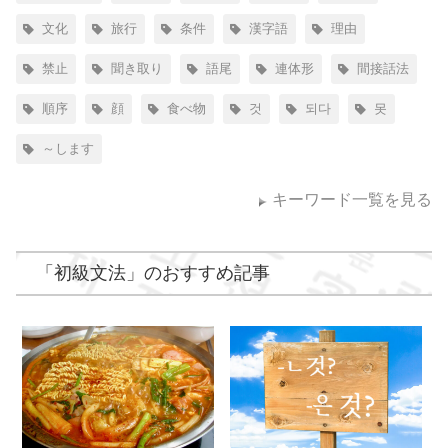
文化
旅行
条件
漢字語
理由
禁止
聞き取り
語尾
連体形
間接話法
順序
顔
食べ物
것
되다
못
～します
キーワード一覧を見る
「
初級文法
」のおすすめ記事