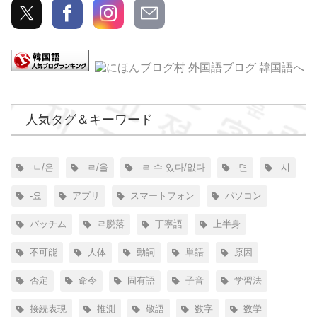
人気タグ＆キーワード
-ㄴ/은
-ㄹ/을
-ㄹ 수 있다/없다
-면
-시
-요
アプリ
スマートフォン
パソコン
パッチム
ㄹ脱落
丁寧語
上半身
不可能
人体
動詞
単語
原因
否定
命令
固有語
子音
学習法
接続表現
推測
敬語
数字
数学