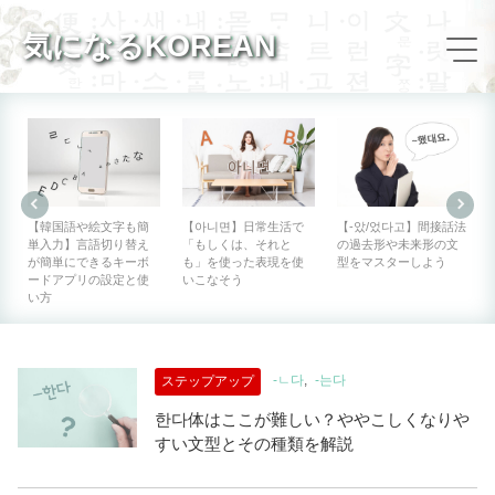
気になるKOREAN
【韓国語や絵文字も簡
【아니면】日常生活で
【-았/었다고】間接話法
単入力】言語切り替え
「もしくは、それと
の過去形や未来形の文
が簡単にできるキーボ
も」を使った表現を使
型をマスターしよう
ードアプリの設定と使
いこなそう
い方
-ㄴ다
-는다
ステップアップ
한다体はここが難しい？ややこしくなりや
すい文型とその種類を解説