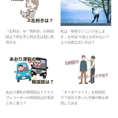
『左利き』や『両利き』の韓国
私は「毎朝ランニングをしま
語は？利き手と利き足は別に表
す」を매일 아침とは言わない？
現する
より自然な言い方は？
あおり運転の韓国語は？ドライ
「オーダーメイド」を韓国語
ブレコーダーの韓国語は日本語
で？特注で作った洋服や靴を表
と全く違う？
現してみる