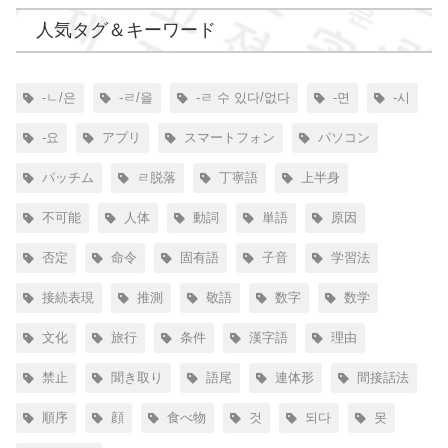
人気タグ＆キーワード
-ㄴ/은
-ㄹ/을
-ㄹ 수 있다/없다
-면
-시
-요
アプリ
スマートフォン
パソコン
パッチム
ㄹ脱落
丁寧語
上半身
不可能
人体
動詞
単語
原因
否定
命令
固有語
子音
学習法
接続表現
推測
敬語
数字
数学
文化
旅行
条件
漢字語
理由
禁止
聞き取り
語尾
連体形
間接話法
順序
顔
食べ物
것
되다
못