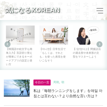
気になるKOREAN
【韓国語や絵文字も簡
【아니면】日常生活で
【-았/었다고】間接話法
単入力】言語切り替え
「もしくは、それと
の過去形や未来形の文
が簡単にできるキーボ
も」を使った表現を使
型をマスターしよう
ードアプリの設定と使
いこなそう
い方
周期
朝
今日の一言
私は「毎朝ランニングをします」を매일 아
침とは言わない？より自然な言い方は？