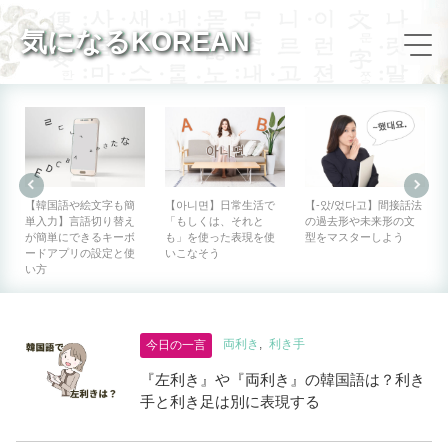
気になるKOREAN
【韓国語や絵文字も簡
【아니면】日常生活で
【-았/었다고】間接話法
単入力】言語切り替え
「もしくは、それと
の過去形や未来形の文
が簡単にできるキーボ
も」を使った表現を使
型をマスターしよう
ードアプリの設定と使
いこなそう
い方
両利き
利き手
今日の一言
『左利き』や『両利き』の韓国語は？利き
手と利き足は別に表現する