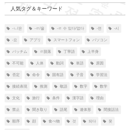
人気タグ＆キーワード
-ㄴ/은
-ㄹ/을
-ㄹ 수 있다/없다
-면
-시
-요
アプリ
スマートフォン
パソコン
パッチム
ㄹ脱落
丁寧語
上半身
不可能
人体
動詞
単語
原因
否定
命令
固有語
子音
学習法
接続表現
推測
敬語
数字
数学
文化
旅行
条件
漢字語
理由
禁止
聞き取り
語尾
連体形
間接話法
順序
顔
食べ物
것
되다
못