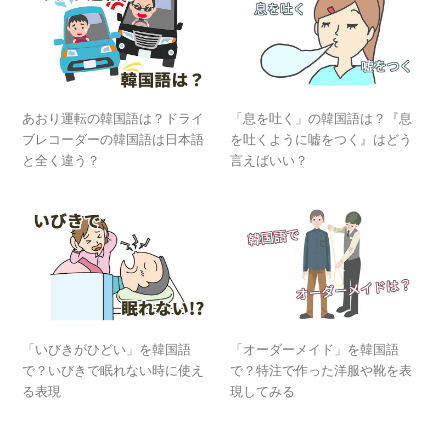
あおり運転の韓国語は？ドライ
「息を吐く」の韓国語は？『息
ブレコーダーの韓国語は日本語
を吐くように嘘をつく』はどう
と全く違う？
言えばいい？
「いびきがひどい」を韓国語
「オーダーメイド」を韓国語
で？いびきで眠れない時に使え
で？特注で作った洋服や靴を表
る表現
現してみる