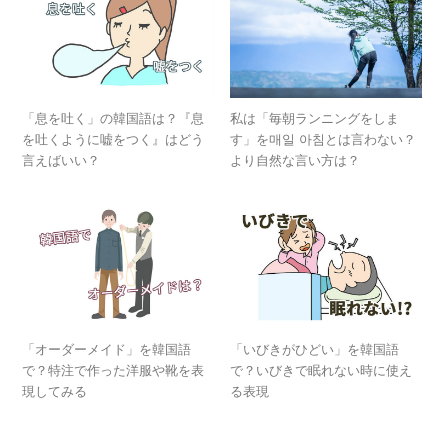
「息を吐く」の韓国語は？『息
私は「毎朝ランニングをしま
を吐くように嘘をつく』はどう
す」を매일 아침とは言わない？
言えばいい？
より自然な言い方は？
「オーダーメイド」を韓国語
「いびきがひどい」を韓国語
で？特注で作った洋服や靴を表
で？いびきで眠れない時に使え
現してみる
る表現