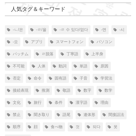
人気タグ＆キーワード
-ㄴ/은
-ㄹ/을
-ㄹ 수 있다/없다
-면
-시
-요
アプリ
スマートフォン
パソコン
パッチム
ㄹ脱落
丁寧語
上半身
不可能
人体
動詞
単語
原因
否定
命令
固有語
子音
学習法
接続表現
推測
敬語
数字
数学
文化
旅行
条件
漢字語
理由
禁止
聞き取り
語尾
連体形
間接話法
順序
顔
食べ物
것
되다
못