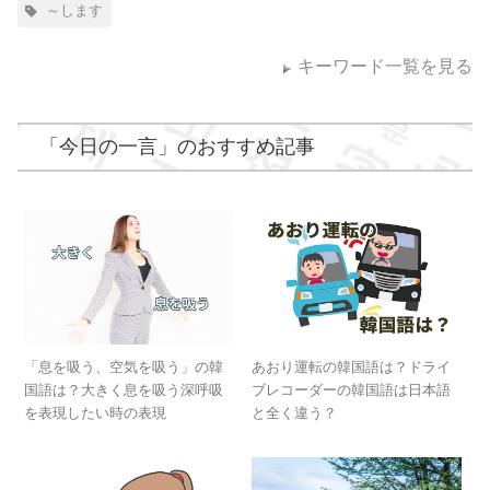
～します
キーワード一覧を見る
「
今日の一言
」のおすすめ記事
「息を吸う、空気を吸う」の韓
あおり運転の韓国語は？ドライ
国語は？大きく息を吸う深呼吸
ブレコーダーの韓国語は日本語
を表現したい時の表現
と全く違う？