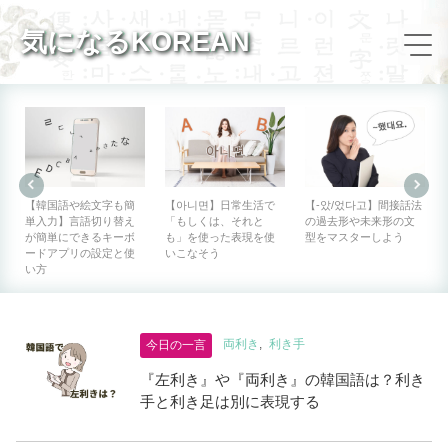
気になるKOREAN
【韓国語や絵文字も簡
【아니면】日常生活で
【-았/었다고】間接話法
単入力】言語切り替え
「もしくは、それと
の過去形や未来形の文
が簡単にできるキーボ
も」を使った表現を使
型をマスターしよう
ードアプリの設定と使
いこなそう
い方
両利き
利き手
今日の一言
『左利き』や『両利き』の韓国語は？利き
手と利き足は別に表現する