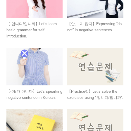
【-입니다/입니까】Let’s learn
【안、-지 않다】Expressing “do
basic grammar for self
not” in negative sentences.
introduction.
【-이/가 아니다】Let’s spearking
【Practice①】Let’s solve the
negative sentence in Korean.
exercises using ‘-입니다/입니까’.