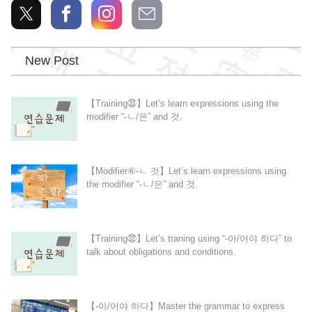
New Post
【Training㉝】Let’s learn expressions using the
modifier “-ㄴ/은” and 것.
【Modifier⑥-ㄴ 것】Let’s learn expressions using
the modifier “-ㄴ/은” and 것.
【Training㉜】Let’s traning using “-아/어야 하다” to
talk about obligations and conditions.
【-아/어야 하다】Master the grammar to express