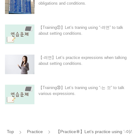
obligations and conditions.
【Training㉛】Let’s traning using “-려면” to talk
about setting conditions.
【-려면】Let’s practice expressions when talking
about setting conditions.
【Training㉚】Let’s traning using “-는 것” to talk
various expressions.
Top
Practice
【Practice⑧】Let’s practice using ‘-이/가