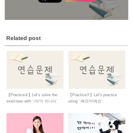
Related post
【Practice②】Let’s solve the
【Practice⑦】Let’s practice
exercises with ‘-이/가 아니다’.
using ‘-예요/이에요’.