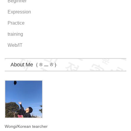
Beginner
Expression
Practice
training
Web/IT
About Me（ㅎㅡㅎ）
Wongi
Wongi/Korean tearcher