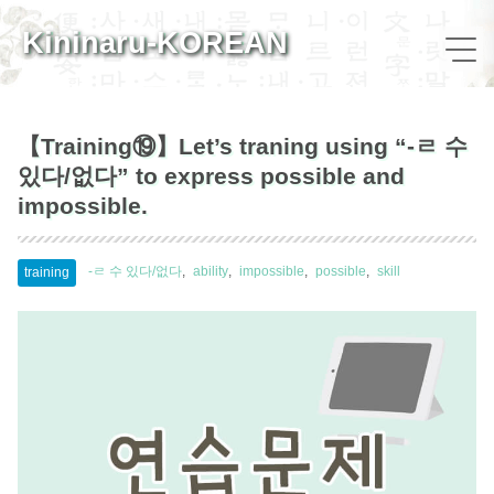
Kininaru-KOREAN
【Training⑲】Let’s traning using “-ㄹ 수
있다/없다” to express possible and
impossible.
-ㄹ 수 있다/없다
ability
impossible
possible
skill
training