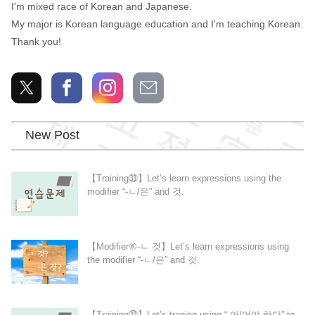
I'm mixed race of Korean and Japanese.
My major is Korean language education and I'm teaching Korean.
Thank you!
New Post
【Training㉝】Let’s learn expressions using the
modifier “-ㄴ/은” and 것.
【Modifier⑥-ㄴ 것】Let’s learn expressions using
the modifier “-ㄴ/은” and 것.
【Training㉜】Let’s traning using “-아/어야 하다” to