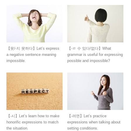
【못/-지 못하다】Let’s express
【-ㄹ 수 있다/없다】What
a negative sentence meaning
grammar is useful for expressing
impossible.
possible and impossible?
【-시】Let’s learn how to make
【-려면】Let’s practice
honorific expressions to match
expressions when talking about
the situation.
setting conditions.