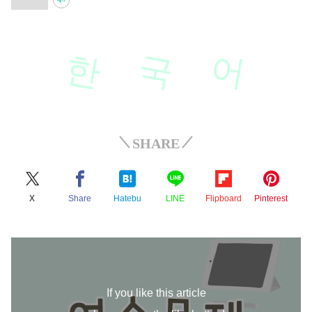
한
국
어
SHARE
X
Share
Hatebu
LINE
Flipboard
Pinterest
If you like this article