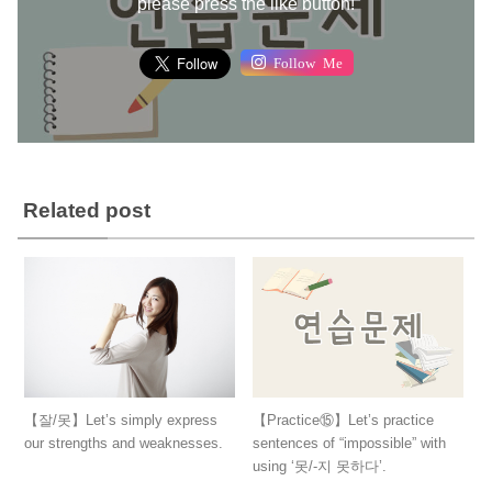
please press the like button!
Follow Me
Related post
【잘/못】Let’s simply express
【Practice⑮】Let’s practice
our strengths and weaknesses.
sentences of “impossible” with
using ‘못/-지 못하다’.